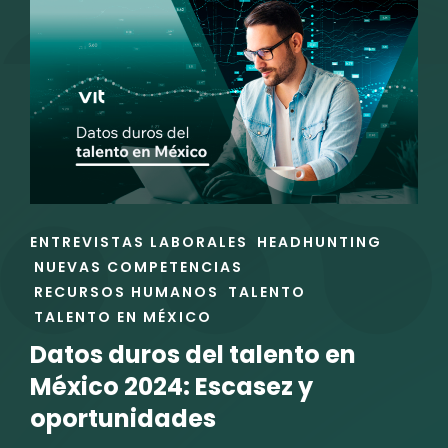
¿CUÁL
ES
EL
FAVORITO
DE
LAS
PRINCIPALES
INDUSTRIAS
EN
MÉXICO?
ENLACES
ENTREVISTAS LABORALES
HEADHUNTING
DE
NUEVAS COMPETENCIAS
LAS
RECURSOS HUMANOS
TALENTO
CATEGORÍAS
TALENTO EN MÉXICO
Datos duros del talento en
México 2024: Escasez y
oportunidades