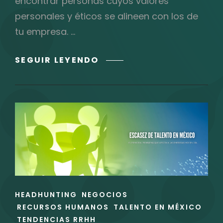
encontrar personas cuyos valores
personales y éticos se alineen con los de
tu empresa. …
SELECCIÓN
SEGUIR LEYENDO
DE
TALENTO
BASADO
EN
VALORES:
ALINEANDO
EL
CAMINO
HACIA
EL
ENLACES
HEADHUNTING
NEGOCIOS
ÉXITO.
DE
RECURSOS HUMANOS
TALENTO EN MÉXICO
LAS
TENDENCIAS RRHH